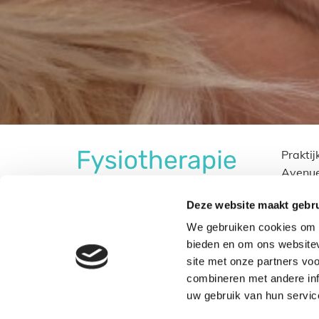
Praktij
Avenu
Avenue
Deze website maakt gebru
3062L
We gebruiken cookies om c
bieden en om ons websitev
site met onze partners vo
combineren met andere inf
uw gebruik van hun servic