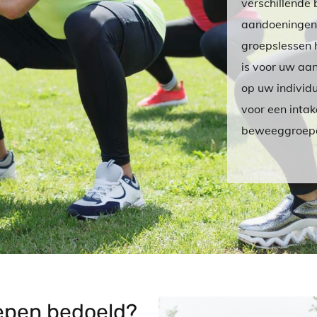
verschillend
aandoeningen,
groepslessen h
is voor uw aan
op uw individ
voor een intak
beweeggroepe
epen bedoeld?