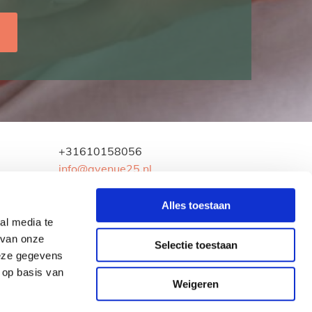
+31610158056
info@avenue25.nl
KVK: 92656544
Privacyverklaring
Alles toestaan
al media te
 van onze
Selectie toestaan
deze gegevens
 op basis van
Weigeren