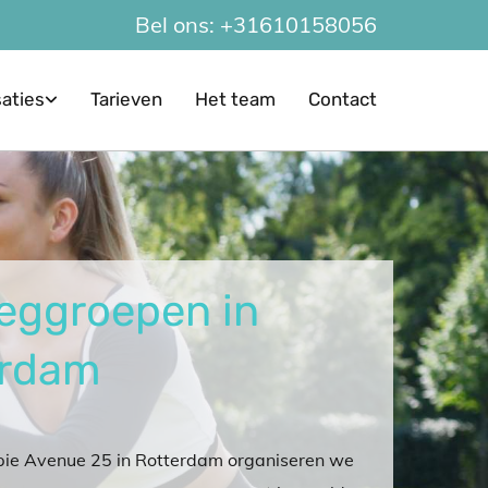
Bel ons:
+31610158056
saties
Tarieven
Het team
Contact
eggroepen in
erdam
apie Avenue 25 in Rotterdam organiseren we