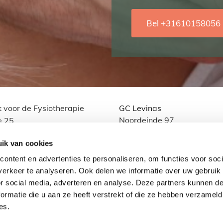
Bel
+31610158056
k voor de Fysiotherapie
GC Levinas
Noordeinde 97
e 25
3061 EM Rotterdam
 Concordia 25
ik van cookies
B Rotterdam
ontent en advertenties te personaliseren, om functies voor soci
erkeer te analyseren. Ook delen we informatie over uw gebruik
or social media, adverteren en analyse. Deze partners kunnen 
ormatie die u aan ze heeft verstrekt of die ze hebben verzameld
es.