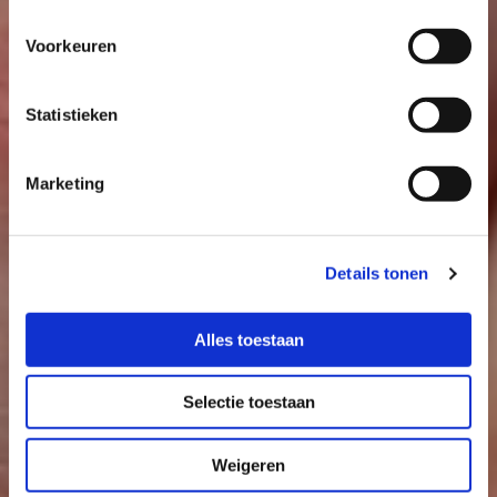
Over ons
Voorkeuren
Bij Praktijk voor de Fysiotherapie Avenue 25
werken we al meer dan vijfendertig jaar samen
Statistieken
aan het actief herstellen van pijnklachten en
blessures.
Marketing
Wij doen dit met veel enthousiasme en
persoonlijke aandacht voor u en uw situatie. Bij
Details tonen
onze praktijk staat u een breed aanbod aan
behandelingsmogelijkheden ter beschikking,
Alles toestaan
zoals:
• Fysiotherapie
Selectie toestaan
• Sportfysiotherapie
• Manuele therapie
Weigeren
• Revalidatie en medische training