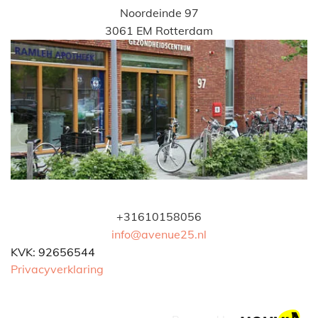
Noordeinde 97
3061 EM Rotterdam
+31610158056
info@avenue25.nl
KVK: 92656544
Privacyverklaring