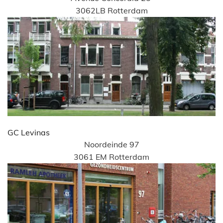
3062LB Rotterdam
GC Levinas
Noordeinde 97
3061 EM Rotterdam