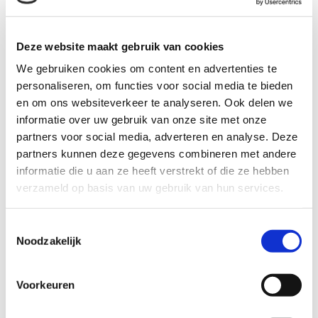
Deze website maakt gebruik van cookies
We gebruiken cookies om content en advertenties te
personaliseren, om functies voor social media te bieden
Dry Needling
en om ons websiteverkeer te analyseren. Ook delen we
informatie over uw gebruik van onze site met onze
Dry Needling zorgt voor verlichting bij verkrampingen in
partners voor social media, adverteren en analyse. Deze
uw spieren met verlichting van pijnklachten als gevolg.
partners kunnen deze gegevens combineren met andere
informatie die u aan ze heeft verstrekt of die ze hebben
verzameld op basis van uw gebruik van hun services.
Lees meer
Toestemmingsselectie
Noodzakelijk
Voorkeuren